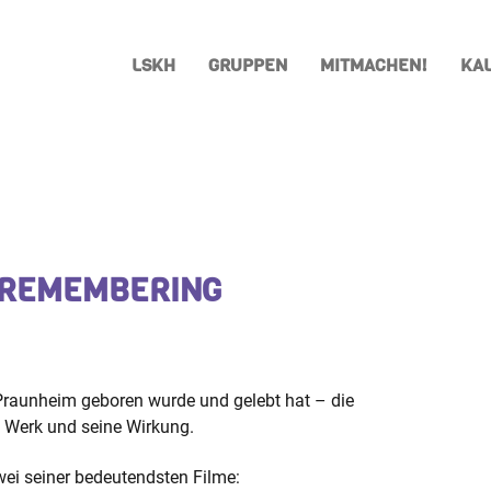
LSKH
GRUPPEN
MITMACHEN!
KA
 REMEMBERING
n Praunheim geboren wurde und gelebt hat – die
n Werk und seine Wirkung.
ei seiner bedeutendsten Filme: