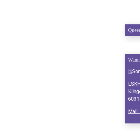
Queer
Wann
🗓So
LSKH
Kling
60313
Mail: