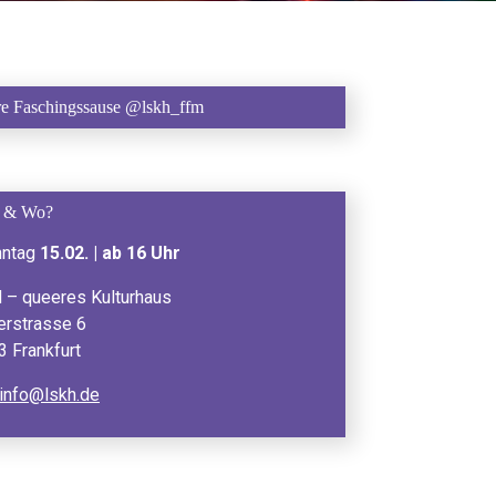
e Faschingssause @lskh_ffm
 & Wo?
nntag
15.02. | ab 16 Uhr
 – queeres Kulturhaus
erstrasse 6
 Frankfurt
 info@lskh.de