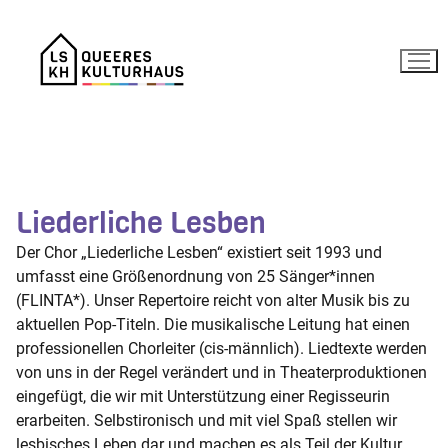
Zum
Inhalt
springen
Liederliche Lesben
Der Chor „Liederliche Lesben“ existiert seit 1993 und
umfasst eine Größenordnung von 25 Sänger*innen
(FLINTA*). Unser Repertoire reicht von alter Musik bis zu
aktuellen Pop-Titeln. Die musikalische Leitung hat einen
professionellen Chorleiter (cis-männlich). Liedtexte werden
von uns in der Regel verändert und in Theaterproduktionen
eingefügt, die wir mit Unterstützung einer Regisseurin
erarbeiten. Selbstironisch und mit viel Spaß stellen wir
lesbisches Leben dar und machen es als Teil der Kultur